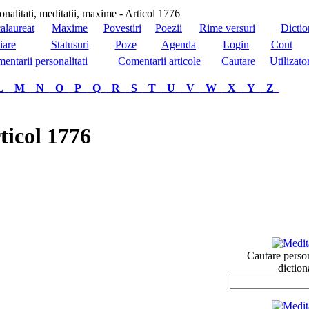
alaureat
Maxime
Povestiri
Poezii
Rime versuri
Dictio
iare
Statusuri
Poze
Agenda
Login
Cont
entarii personalitati
Comentarii articole
Cautare
Utilizator
L
M
N
O
P
Q
R
S
T
U
V
W
X
Y
Z
ticol 1776
Cautare person
diction