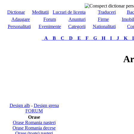
Dictionar
Meditatii
Lucrari de licenta
Traduceri
Bac
Adaugare
Forum
Anunturi
Firme
Imobil
Personalitati
Evenimente
Categorii
Nationalitati
Com
A
B
C
D
E
F
G
H
I
J
K
Ar
Design alb
-
Design grena
FORUM
Orase
Orase Romania nasteri
Orase Romania decese
Orase (toate) nasteri