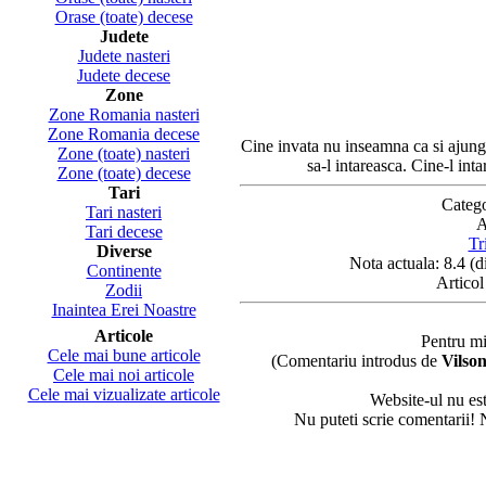
Orase (toate) decese
Judete
Judete nasteri
Judete decese
Zone
Zone Romania nasteri
Zone Romania decese
Cine invata nu inseamna ca si ajunge
Zone (toate) nasteri
sa-l intareasca. Cine-l inta
Zone (toate) decese
Tari
Categ
Tari nasteri
A
Tari decese
Tr
Diverse
Nota actuala: 8.4 (d
Continente
Articol
Zodii
Inaintea Erei Noastre
Articole
Pentru mi
Cele mai bune articole
(Comentariu introdus de
Vilson
Cele mai noi articole
Cele mai vizualizate articole
Website-ul nu es
Nu puteti scrie comentarii! 