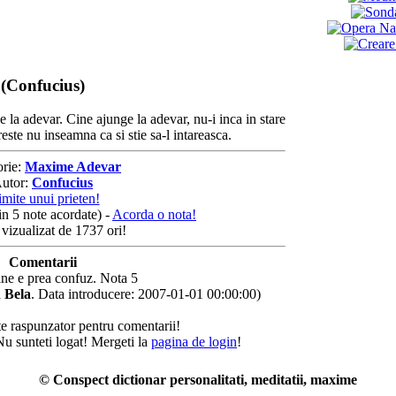
(Confucius)
 la adevar. Cine ajunge la adevar, nu-i inca in stare
reste nu inseamna ca si stie sa-l intareasca.
orie:
Maxime Adevar
utor:
Confucius
imite unui prieten!
in 5 note acordate) -
Acorda o nota!
 vizualizat de 1737 ori!
Comentarii
ne e prea confuz. Nota 5
 Bela
. Data introducere: 2007-01-01 00:00:00)
te raspunzator pentru comentarii!
Nu sunteti logat! Mergeti la
pagina de login
!
© Conspect dictionar personalitati, meditatii, maxime