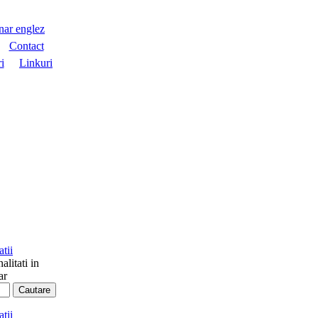
nar englez
Contact
i
Linkuri
alitati in
ar