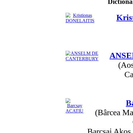
Dictiona
Kri
ANSE
(Aos
Ca
B
(Bârcea Mar
Barcsai Akos 