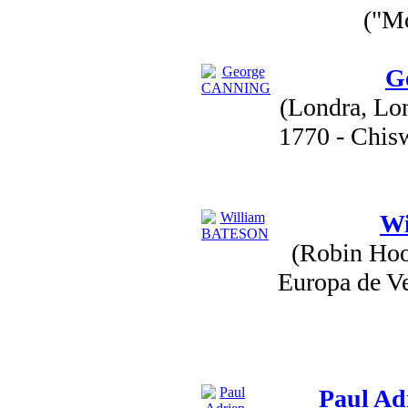
("Mo
G
(Londra, Lon
1770 - Chisw
W
(Robin Hood
Europa de Ve
Paul Ad