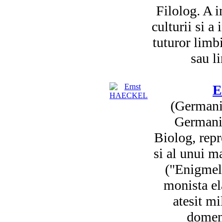
Filolog. A i
culturii si a 
tuturor limb
sau li
E
(Germani
Germania
Biolog, repr
si al unui ma
("Enigmel
monista el
atesit mi
domeni