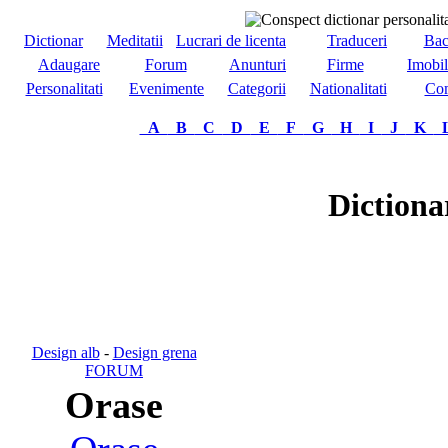
Dictionar
Meditatii
Lucrari de licenta
Traduceri
Bac
Adaugare
Forum
Anunturi
Firme
Imobil
Personalitati
Evenimente
Categorii
Nationalitati
Com
A
B
C
D
E
F
G
H
I
J
K
Dictiona
Design alb
-
Design grena
FORUM
Orase