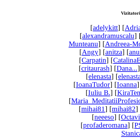
Vizitatori
[
adelykitt
] [
Adri
[
alexandramuscalu
] 
Munteanu
] [
Andreea-Mo
[
Angy
] [
anitza
] [
anu
[
Carpatin
] [
Catalina
[
critaurash
] [
Dana...
]
[
elenasta
] [
elenast
[
IoanaTudor
] [
Ioanna
]
[
Iuliu B.
] [
KiraTen
[
Maria_MeditatiiProfesi
[
mihai81
] [
mihai82
]
[
neeeso
] [
Octavi
[
profaderomana
] [
P
Stanic