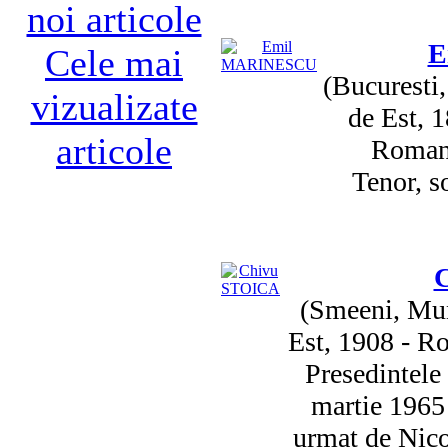
noi articole
E
Cele mai
(Bucuresti
vizualizate
de Est, 
articole
Romani
Tenor, s
(Smeeni, Mun
Est, 1908 - R
Presedintele 
martie 1965 
urmat de Nico