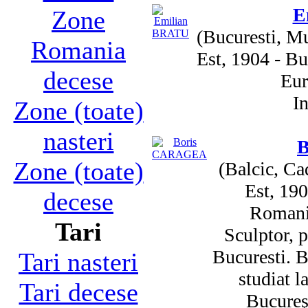
E
Zone
(Bucuresti, M
Romania
Est, 1904 - B
decese
Eur
In
Zone (toate)
nasteri
Zone (toate)
(Balcic, Ca
Est, 190
decese
Romania
Tari
Sculptor, p
Bucuresti. B
Tari nasteri
studiat l
Tari decese
Bucureşt