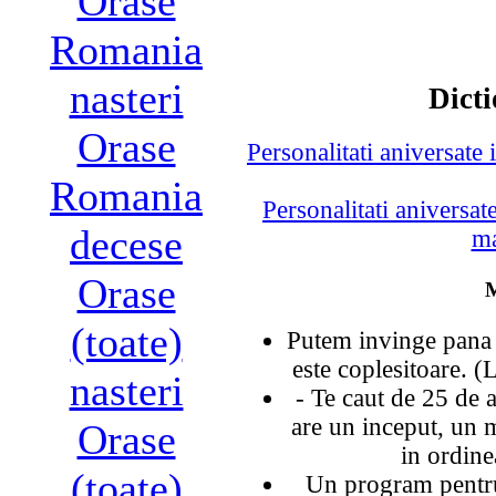
Orase
Romania
nasteri
Dicti
Orase
Personalitati aniversate 
Romania
Personalitati aniversa
decese
ma
Orase
M
(toate)
Putem invinge pana s
este coplesitoare. 
nasteri
- Te caut de 25 de a
are un inceput, un m
Orase
in ordine
(toate)
Un program pentru 